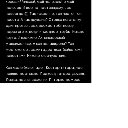
хороший/плохой, мой человек/не мой
человек. И все по-настоящему, все
навсегда :))) Так искренне, так чисто, так
просто. А как дружили? Стенка на стенку,
один против всех, всех за тебя порву,
через огонь-воду-и-медные-трубы. Как же
круто. И взаимно! Ах, юношеский
максимализм. А как ненавидели? Так
жестоко, со всеми гадостями, бойкотами,
пакостями. Никакого сочувствия.
Как мало было надо... Костер, гитара, лес,
поляна, картошка. Подъезд, гитара, друзья.
Лавка, песня, семечки. Пятерка, камора,
каникулы. КВН, хор, репетиция. Поцелуй,
мерзнешь и обнимашки. Район на район.
Резина, Волна. Концерт вожатых,
последняя дискотека в лагере, Беломор
против Парламента. Намазать пацанов
ночью пастой (подогрев ее подмышкой).
Самое главное - было много музыки,