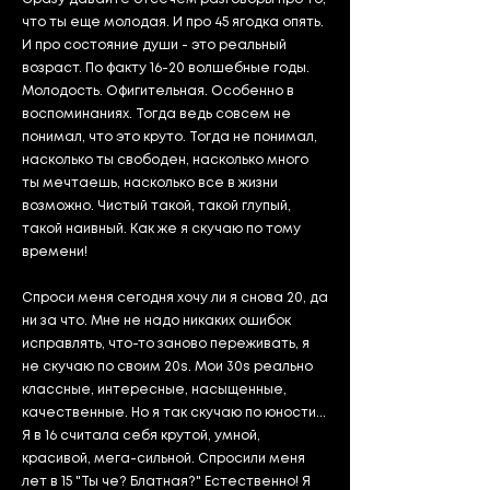
что ты еще молодая. И про 45 ягодка опять.
И про состояние души - это реальный
возраст. По факту 16-20 волшебные годы.
Молодость. Офигительная. Особенно в
воспоминаниях. Тогда ведь совсем не
понимал, что это круто. Тогда не понимал,
насколько ты свободен, насколько много
ты мечтаешь, насколько все в жизни
возможно. Чистый такой, такой глупый,
такой наивный. Как же я скучаю по тому
времени!
Спроси меня сегодня хочу ли я снова 20, да
ни за что. Мне не надо никаких ошибок
исправлять, что-то заново переживать, я
не скучаю по своим 20s. Мои 30s реально
классные, интересные, насыщенные,
качественные. Но я так скучаю по юности...
Я в 16 считала себя крутой, умной,
красивой, мега-сильной. Спросили меня
лет в 15 "Ты че? Блатная?" Естественно! Я