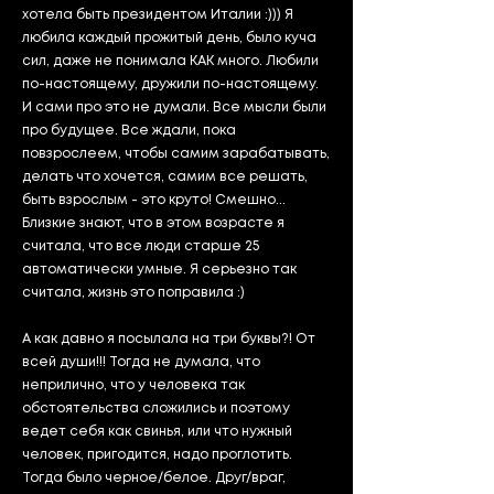
хотела быть президентом Италии :))) Я
любила каждый прожитый день, было куча
сил, даже не понимала КАК много. Любили
по-настоящему, дружили по-настоящему.
И сами про это не думали. Все мысли были
про будущее. Все ждали, пока
повзрослеем, чтобы самим зарабатывать,
делать что хочется, самим все решать,
быть взрослым - это круто! Смешно...
Близкие знают, что в этом возрасте я
считала, что все люди старше 25
автоматически умные. Я серьезно так
считала, жизнь это поправила :)
А как давно я посылала на три буквы?! От
всей души!!! Тогда не думала, что
неприлично, что у человека так
обстоятельства сложились и поэтому
ведет себя как свинья, или что нужный
человек, пригодится, надо проглотить.
Тогда было черное/белое. Друг/враг,